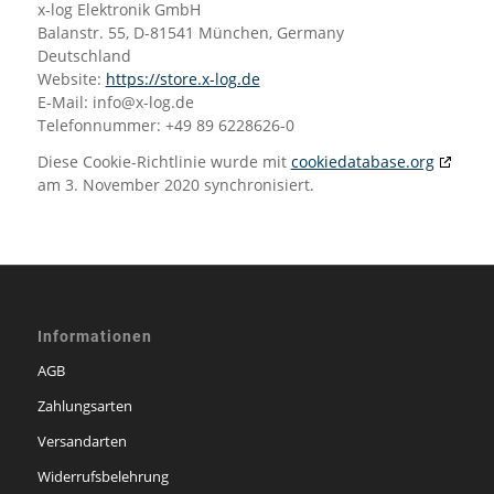
x-log Elektronik GmbH
Balanstr. 55, D-81541 München, Germany
Deutschland
Website:
https://store.x-log.de
E-Mail:
ed.gol-x@ofni
Telefonnummer: +49 89 6228626-0
Diese Cookie-Richtlinie wurde mit
cookiedatabase.org
am 3. November 2020 synchronisiert.
Informationen
AGB
Zahlungsarten
Versandarten
Widerrufsbelehrung