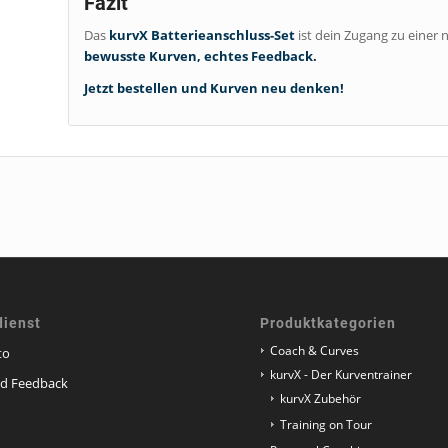
Fazit
Das
kurvX Batterieanschluss-Set
ist dein Zugang zu einer
bewusste Kurven, echtes Feedback.
Jetzt bestellen und Kurven neu denken!
ienst
Produktkategorien
Coach & Curves
to
kurvX - Der Kurventrainer
nd Feedback
kurvX Zubehör
Training on Tour