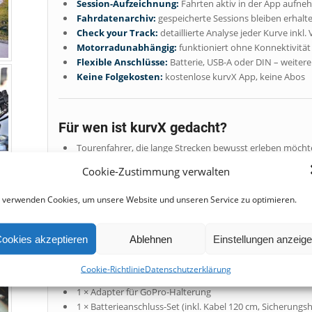
Session-Aufzeichnung:
Fahrten aktiv in der App aufn
Fahrdatenarchiv:
gespeicherte Sessions bleiben erhalt
Check your Track:
detaillierte Analyse jeder Kurve inkl
Motorradunabhängig:
funktioniert ohne Konnektivität
Flexible Anschlüsse:
Batterie, USB-A oder DIN – weitere
Keine Folgekosten:
kostenlose kurvX App, keine Abos
Für wen ist kurvX gedacht?
Tourenfahrer, die lange Strecken bewusst erleben möch
Alltagsfahrer, die ihre Routinen nutzen wollen, um Fahrt
Cookie-Zustimmung verwalten
Sportfahrer, die Schräglagen & Fahrstil dokumentieren w
Wiedereinsteiger, die Fortschritte klar nachvollziehen m
 verwenden Cookies, um unsere Website und unseren Service zu optimieren.
Fahranfänger, die sich ein einfaches Feedback zu ihrem 
ookies akzeptieren
Ablehnen
Einstellungen anzeig
Lieferumfang
Cookie-Richtlinie
Datenschutzerklärung
1 × kurvX Kurventrainer
1 × Adapter für GoPro-Halterung
1 × Batterieanschluss-Set (inkl. Kabel 120 cm, Sicherung