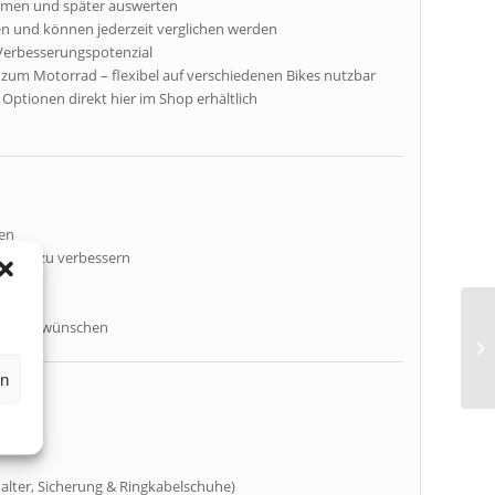
ehmen und später auswerten
en und können jederzeit verglichen werden
. Verbesserungspotenzial
 zum Motorrad – flexibel auf verschiedenen Bikes nutzbar
 Optionen direkt hier im Shop erhältlich
ten
echnik zu verbessern
ollen
öchten
Fahrstil wünschen
en
shalter, Sicherung & Ringkabelschuhe)