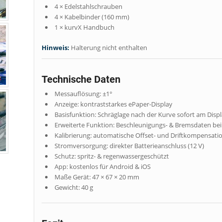
4 × Edelstahlschrauben
4 × Kabelbinder (160 mm)
1 × kurvX Handbuch
Hinweis:
Halterung nicht enthalten
Technische Daten
Messauflösung: ±1°
Anzeige: kontraststarkes ePaper-Display
Basisfunktion: Schräglage nach der Kurve sofort am Disp
Erweiterte Funktion: Beschleunigungs- & Bremsdaten be
Kalibrierung: automatische Offset- und Driftkompensati
Stromversorgung: direkter Batterieanschluss (12 V)
Schutz: spritz- & regenwassergeschützt
App: kostenlos für Android & iOS
Maße Gerät: 47 × 67 × 20 mm
Gewicht: 40 g