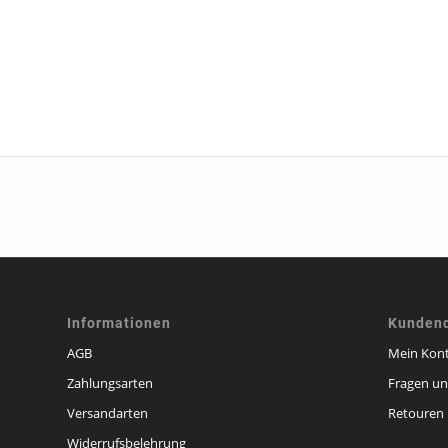
Informationen
Kundend
AGB
Mein Kon
Zahlungsarten
Fragen u
Versandarten
Retouren
Widerrufsbelehrung