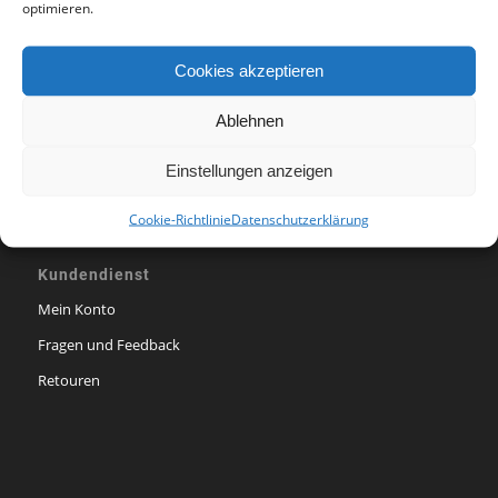
Zahlungsarten
optimieren.
Versandarten
Cookies akzeptieren
Widerrufsbelehrung
Datenschutz
Ablehnen
Impressum
Einstellungen anzeigen
Cookie-Richtlinie
Datenschutzerklärung
Kundendienst
Mein Konto
Fragen und Feedback
Retouren