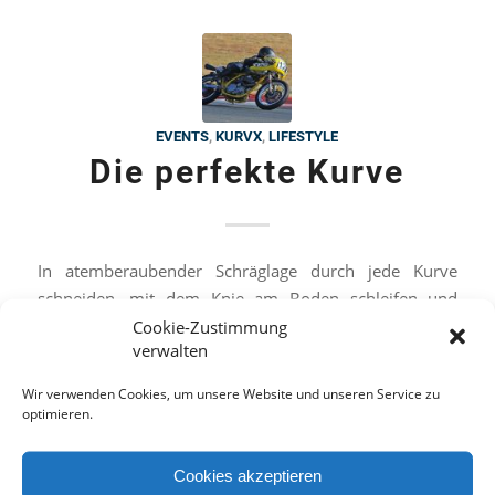
EVENTS
,
KURVX
,
LIFESTYLE
Die perfekte Kurve
In atemberaubender Schräglage durch jede Kurve
schneiden, mit dem Knie am Boden schleifen und
Cookie-Zustimmung
dabei am besten noch lässig mit einer Hand grüßen,
verwalten
davon träumt so mancher Motorradenthusiast.
Wir verwenden Cookies, um unsere Website und unseren Service zu
optimieren.
Weiterlesen
Cookies akzeptieren